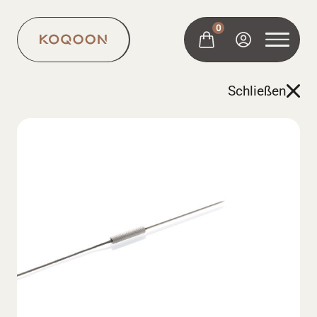
0
Schließen
Grill
Trolley
Zubehör
Über uns
Karriere
Händlersuche
FAQ
JETZT BESTELLEN