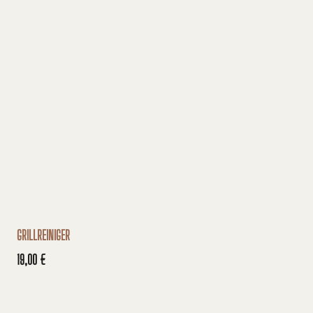
GRILLREINIGER
ROS
19,00 €
59,